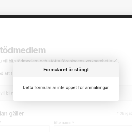
 stödmedlem
du vill bli stödmedlem och stötta föreningens verksamhet!⭐🏒
Formuläret är stängt
d att fylla i dina uppgifter i formuläret nedan.
Detta formulär är inte öppet för anmälningar.
vill bli medlem i IF Lejonet
an gäller
* Obligat
*
Efternamn *