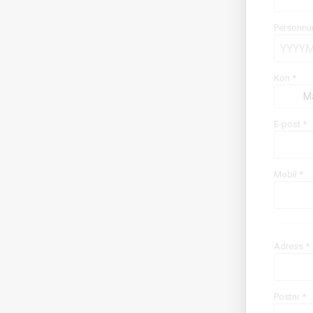
Personnu
Kön *
M
E-post
*
Mobil
*
Adress *
Postnr *