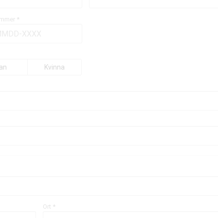
mmer *
an
Kvinna
Ort *