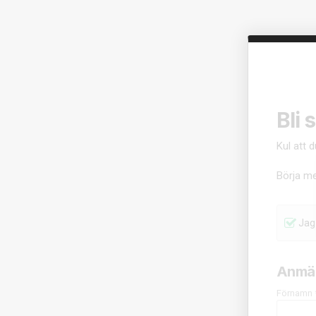
Bli
Kul att 
Börja me
Jag 
Anmäl
Förnamn 