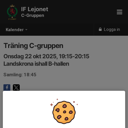
IF Lejonet
C-Gruppen
Logga in
Kalender
Träning C-gruppen
Onsdag 22 okt 2025, 19:15-20:15
Landskrona ishall B-hallen
Samling: 18:45