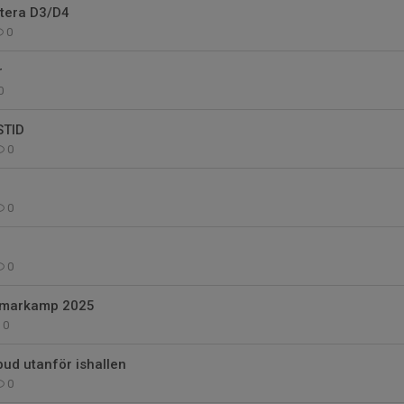
ntera D3/D4
0
r
0
STID
0
0
0
mmarkamp 2025
0
ud utanför ishallen
0