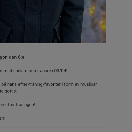
rgon den 8:e!
ans med spelare och tränare i D3/D4!
l på hans efter-träning-favoriter i form av müslibar
ite gottis.
n efter träningen!
gen!