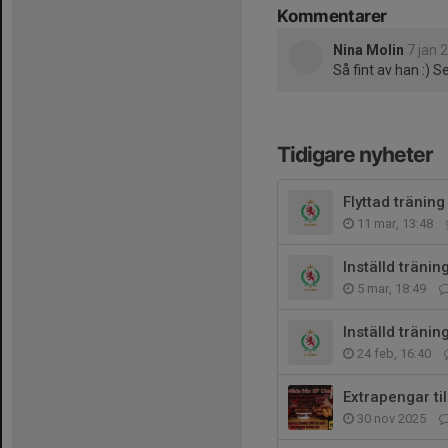
Kommentarer
Nina Molin
7 jan 
Så fint av han :) 
Tidigare nyheter
Flyttad träning
11 mar, 13:48
Inställd tränin
5 mar, 18:49
Inställd tränin
24 feb, 16:40
Extrapengar til
30 nov 2025