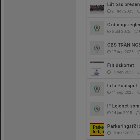
Låt oss prese
21 nov 2025
Ordningsregle
6 okt 2025
OBS TRÄNING
17 sep 2025
Fritidskortet
16 sep 2025
Info Poolspel
11 sep 2025
IF Lejonet so
24 jun 2025
Parkeringsförb
18 mar 2025