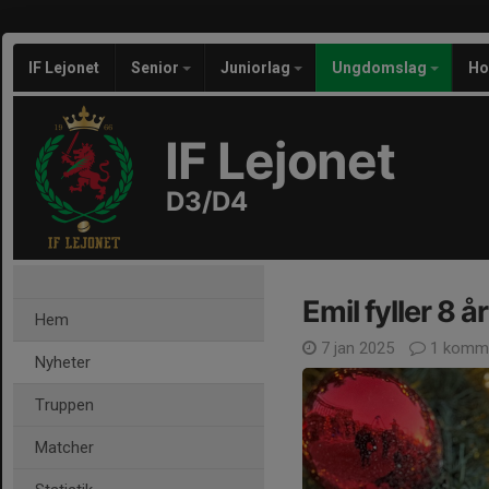
IF Lejonet
Senior
Juniorlag
Ungdomslag
Ho
IF Lejonet
D3/D4
Emil fyller 8 år
Hem
7 jan 2025
1 komm
Nyheter
Truppen
Matcher