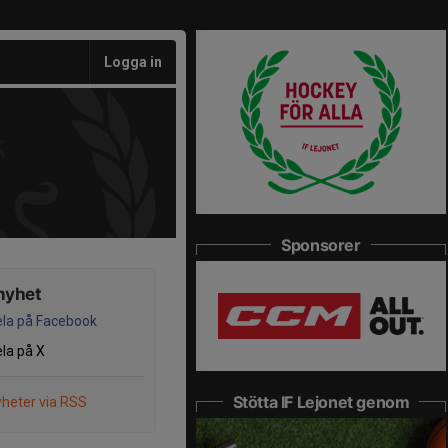
Logga in
Sponsorer
nyhet
la på Facebook
la på X
Stötta IF Lejonet genom
heter via RSS