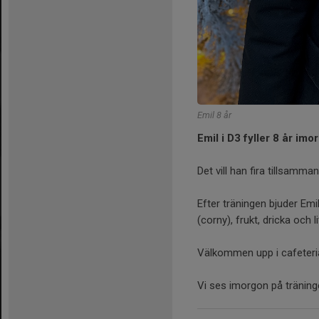
Emil 8 år
Emil i D3 fyller 8 år imo
Det vill han fira tillsamm
Efter träningen bjuder Emi
(corny), frukt, dricka och l
Välkommen upp i cafeteria
Vi ses imorgon på tränin