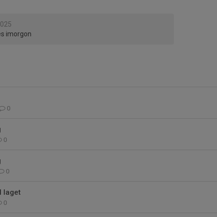
2025
Ses imorgon
0
g
0
g
0
l laget
0