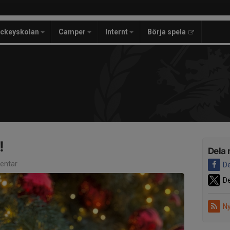
ckeyskolan
Camper
Internt
Börja spela
!
Dela 
entar
De
De
Ny