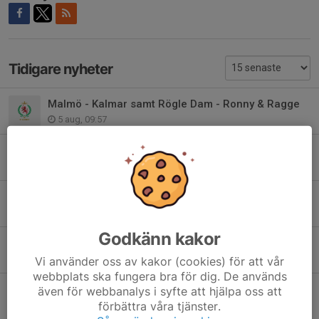
Tidigare nyheter
Malmö - Kalmar samt Rögle Dam - Ronny & Ragge
5 aug, 09:57
IF Lejonet dagen 12 augusti på Hockeystore!
4 aug, 17:54
Sommarcampen 2026
16 jul, 16:17
Godkänn kakor
(Sen) rapport från årsmötet
14 jul, 12:05
Vi använder oss av kakor (cookies) för att vår
webbplats ska fungera bra för dig. De används
Konsert - Citadell 10 & 11 Juli
även för webbanalys i syfte att hjälpa oss att
8 jul, 22:43
förbättra våra tjänster.