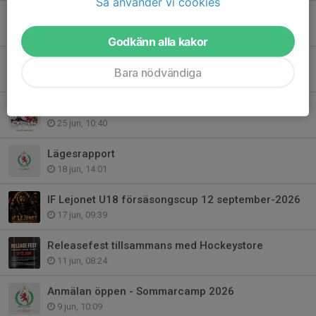
Så använder vi cookies
Konsert - Citadell 10 & 11 Juli
6 jul, 12:09
Godkänn alla kakor
Nyöppning för Hockeystore i Ängelholm
Bara nödvändiga
5 jul, 22:00
Biljetter!
25 jun, 10:40
Lägesrapport
18 jun, 14:01
IF Lejonet U18 försäsongscup 12 september-2026
17 jun, 09:39
Releasefest tillsammans med Hockeystore
11 jun, 08:24
Anmälan öppen - Sommarcamp 2026
9 jun, 10:09