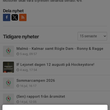
Motioner skall vara styrelsen tillhanda senast 4/6.
Dela nyhet
Tidigare nyheter
Malmö - Kalmar samt Rögle Dam - Ronny & Ragge
5 aug, 09:57
IF Lejonet dagen 12 augusti på Hockeystore!
4 aug, 17:54
Sommarcampen 2026
16 jul, 16:17
(Sen) rapport från årsmötet
14 jul, 12:05