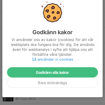
Konsert - Citadell 10 & 11 Juli
8 jul, 22:43
Konsert - Citadell 10 & 11 Juli
6 jul, 12:09
Godkänn kakor
Nyöppning för Hockeystore i Ängelholm
5 jul, 22:00
Vi använder oss av kakor (cookies) för att vår
webbplats ska fungera bra för dig. De används
Biljetter!
även för webbanalys i syfte att hjälpa oss att
25 jun, 10:40
förbättra våra tjänster.
Så använder vi cookies
Lägesrapport
18 jun, 14:01
Godkänn alla kakor
IF Lejonet U18 försäsongscup 12 september-2026
Bara nödvändiga
17 jun, 09:39
Releasefest tillsammans med Hockeystore
11 jun, 08:24