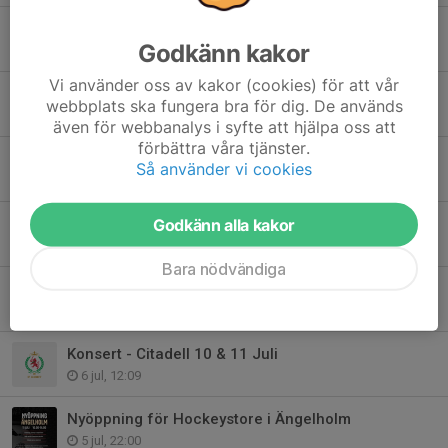
Malmö - Kalmar samt Rögle Dam - Ronny & Ragge
Godkänn kakor
5 aug, 09:57
Vi använder oss av kakor (cookies) för att vår
IF Lejonet dagen 12 augusti på Hockeystore!
webbplats ska fungera bra för dig. De används
4 aug, 17:54
även för webbanalys i syfte att hjälpa oss att
förbättra våra tjänster.
Sommarcampen 2026
Så använder vi cookies
16 jul, 16:17
Godkänn alla kakor
(Sen) rapport från årsmötet
14 jul, 12:05
Bara nödvändiga
Konsert - Citadell 10 & 11 Juli
8 jul, 22:43
Konsert - Citadell 10 & 11 Juli
6 jul, 12:09
Nyöppning för Hockeystore i Ängelholm
5 jul, 22:00