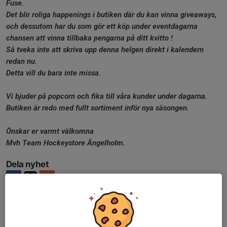
Fuse.
Det blir roliga happenings i butiken där du kan vinna giveaways,
och dessutom har du som gör ett köp under eventdagarna
chansen att vinna tillbaka pengarna på ditt kvitto !
Så tveka inte att skriva upp denna helgen direkt i kalendern
redan nu.
Detta vill du bara inte missa.
Vi bjuder på popcorn och fika till våra kunder under dagarna.
Butiken är redo med fullt sortiment inför nya säsongen.
Önskar er varmt välkomna
Mvh Team Hockeystore Ängelholm.
Dela nyhet
Tidigare nyheter