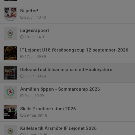
Biljetter!
25 jun, 10:40
Lägesrapport
18 jun, 14:01
IF Lejonet U18 försäsongscup 12 september-2026
17 jun, 09:39
Releasefest tillsammans med Hockeystore
11 jun, 08:24
Anmälan öppen - Sommarcamp 2026
9 jun, 10:09
Skills Practice i Juni 2026
29 maj, 09:18
Kallelse till Årsmöte IF Lejonet 2026
21 maj, 13:46