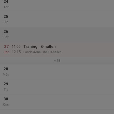
24
Tor
25
Fre
26
Lör
27
11:00
Träning i B-hallen
12:15
Sön
Landskrona ishall B-hallen
v.18
28
Mån
29
Tis
30
Ons