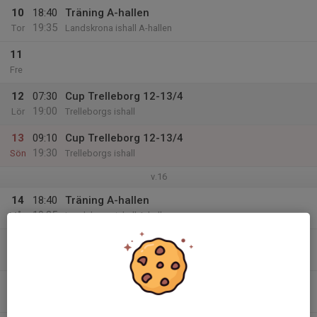
10
18:40
Träning A-hallen
19:35
Tor
Landskrona ishall A-hallen
11
Fre
12
07:30
Cup Trelleborg 12-13/4
19:00
Lör
Trelleborgs ishall
13
09:10
Cup Trelleborg 12-13/4
19:30
Sön
Trelleborgs ishall
v.16
14
18:40
Träning A-hallen
19:35
Mån
Landskrona ishall A-hallen
15
Tis
16
19:15
Träning B-hallen
20:15
Ons
Landskrona ishall B-hallen