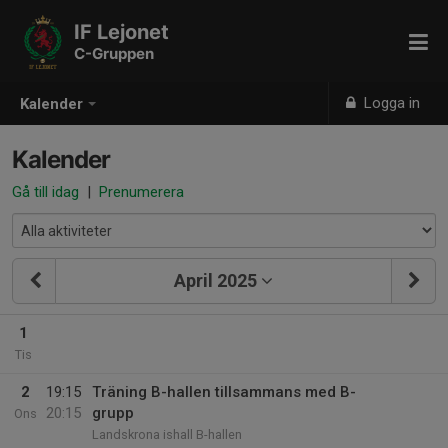
IF Lejonet
C-Gruppen
Logga in
Kalender
Kalender
Gå till idag
|
Prenumerera
April 2025
1
Tis
2
19:15
Träning B-hallen tillsammans med B-
20:15
grupp
Ons
Landskrona ishall B-hallen