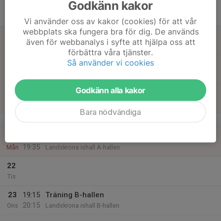
Godkänn kakor
17
18:40
Träning A-hallen
19:35
Tor
Landskrona ishall A-hallen
Vi använder oss av kakor (cookies) för att vår
webbplats ska fungera bra för dig. De används
18
även för webbanalys i syfte att hjälpa oss att
Fre
förbättra våra tjänster.
Så använder vi cookies
19
Lör
Godkänn alla kakor
20
Sön
Bara nödvändiga
v.17
21
18:40
Träning A-hallen
19:35
Mån
Landskrona ishall A-hallen
22
Tis
23
19:15
Träning B-hallen
20:15
Ons
Landskrona ishall B-hallen