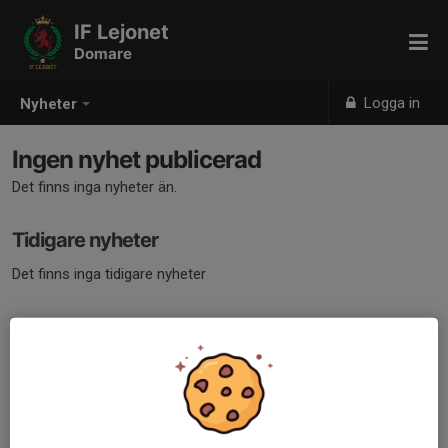
IF Lejonet
Domare
Logga in
Nyheter
Ingen nyhet publicerad
Det finns inga nyheter än.
Tidigare nyheter
Det finns inga tidigare nyheter