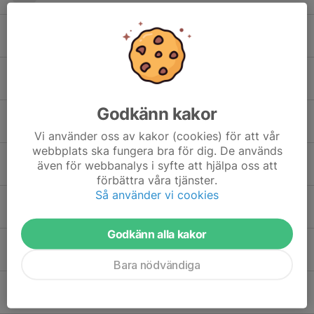
15. Ellen Hermansson
16. Isabell Gullberg
Godkänn kakor
16. Melody Bergquist
Vi använder oss av kakor (cookies) för att vår
webbplats ska fungera bra för dig. De används
16. Zelma Fält
även för webbanalys i syfte att hjälpa oss att
förbättra våra tjänster.
Så använder vi cookies
17. Matilda Nerme
Godkänn alla kakor
18. Emma Nordblad Müller
Bara nödvändiga
18. Olivia Robertson