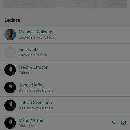
Ledare
Michaela Gullberg
Lagledare A-B-C Flick
Lina Lantz
Lagledare D-flick
Fredrik Larsson
Tränare
Jonas Liefke
Assisterande tränare
Tobias Svensson
Assisterande tränare
Måns Nerme
Materialare