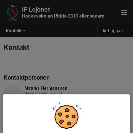
IF Lejonet
Hockeyskolan födda 2016 eller senare
Logga in
Kontakt
Kontakt
Kontaktpersoner
Mattias Hermansson
Huvudtränare Team20
073-053 92 50
mattias.hermansson@hotmail.com