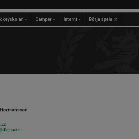
ckeyskolan
Camper
Internt
Börja spela
 Hermansson
2 22
iflejonet.se