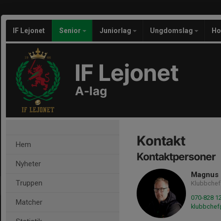
IF Lejonet
Senior
Juniorlag
Ungdomslag
Ho
IF Lejonet
A-lag
Kontakt
Hem
Kontaktpersoner
Nyheter
Magnus
Truppen
Klubbchef
070-828 1
Matcher
klubbchef@