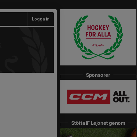
Logga in
Sponsorer
Stötta IF Lejonet genom