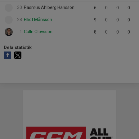
30
Rasmus Ahlberg Hansson
6
0
0
0
28
Elliot Månsson
9
0
0
0
1
Calle Olovsson
8
0
0
0
Dela statistik