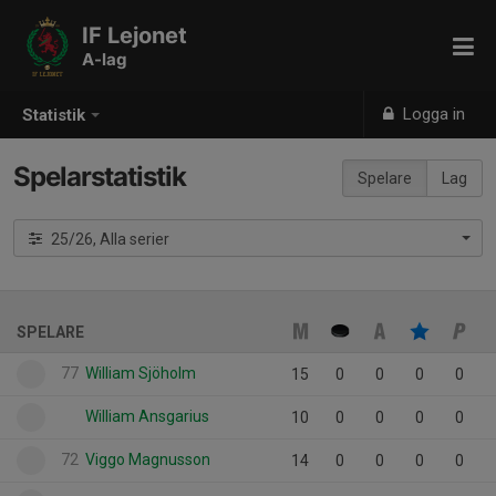
IF Lejonet
A-lag
Logga in
Statistik
Spelarstatistik
Spelare
Lag
25/26, Alla serier
SPELARE
77
William Sjöholm
15
0
0
0
0
William Ansgarius
10
0
0
0
0
72
Viggo Magnusson
14
0
0
0
0