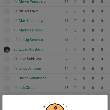
46
Melker Wessberg
15
0
0
0
0
21
Melker Lavin
7
0
0
0
0
24
Max Thornberg
11
0
0
0
0
15
Marko Karlsson
4
0
0
0
0
2
Ludvig Sebelius
11
0
0
0
0
26
Lucas Riis Bach
9
0
0
0
0
71
Love Dahlkvist
2
0
0
0
0
48
Linus Jönsson
10
0
0
0
0
8
Jacob Johansson
4
0
0
0
0
55
Isak Olsson
15
0
0
0
0
33
Hugo Hermansson
8
0
0
0
0
12
Filip Andersson
9
0
0
0
0