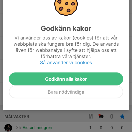
6
Felix Pettersson
8
0
0
0
0
20
Felix Ahlberg Hansson
15
0
0
0
0
Godkänn kakor
37
Emil Jönsson
7
0
0
0
0
Vi använder oss av kakor (cookies) för att vår
21
Emil Hansson
15
0
0
0
0
webbplats ska fungera bra för dig. De används
även för webbanalys i syfte att hjälpa oss att
22
Elias Lundgren
7
0
0
0
0
förbättra våra tjänster.
Så använder vi cookies
17
Anton Nyman
12
0
0
0
0
27
Andreas Dahlstrand
6
0
0
0
0
Godkänn alla kakor
19
Algot Olofsson
10
0
0
0
0
Bara nödvändiga
9
Albin Thorssell
15
0
0
0
0
MÅLVAKTER
35
Victor Landgren
1
0
0
0