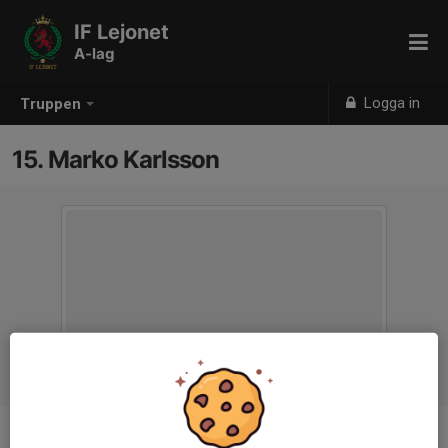
IF Lejonet
A-lag
Logga in
Truppen
15. Marko Karlsson
Position
Back