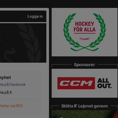
Logga in
Sponsorer
nyhet
la på Facebook
la på X
Stötta IF Lejonet genom
heter via RSS