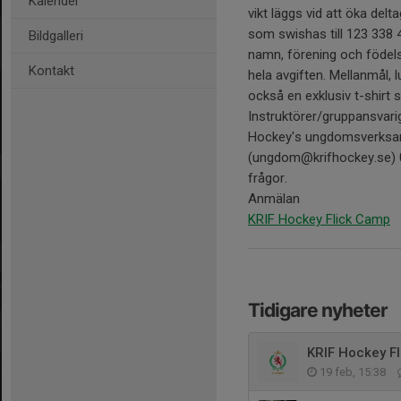
Kalender
vikt läggs vid att öka del
som swishas till 123 338 
Bildgalleri
namn, förening och födels
Kontakt
hela avgiften. Mellanmål, 
också en exklusiv t-shir
Instruktörer/gruppansvari
Hockey's ungdomsverksam
(ungdom@krifhockey.se) 07
frågor.
Anmälan
KRIF Hockey Flick Camp
Tidigare nyheter
KRIF Hockey F
19 feb, 15:38