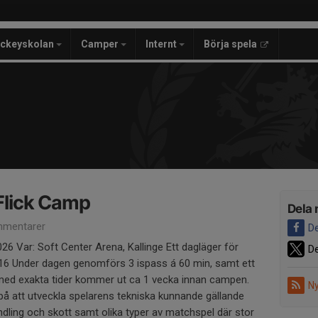
ckeyskolan
Camper
Internt
Börja spela
Flick Camp
Dela 
mentarer
De
6 Var: Soft Center Arena, Kallinge Ett dagläger för
De
–16 Under dagen genomförs 3 ispass á 60 min, samt ett
med exakta tider kommer ut ca 1 vecka innan campen.
Ny
å att utveckla spelarens tekniska kunnande gällande
dling och skott samt olika typer av matchspel där stor