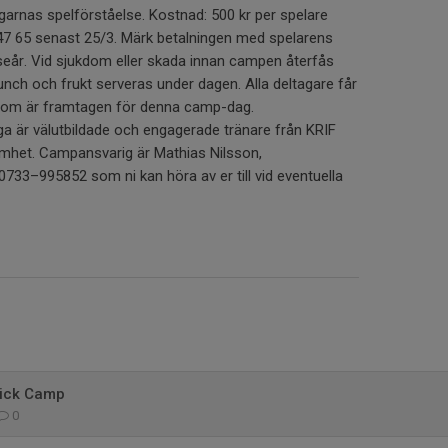
tagarnas spelförståelse. Kostnad: 500 kr per spelare
47 65 senast 25/3. Märk betalningen med spelarens
eår. Vid sjukdom eller skada innan campen återfås
lunch och frukt serveras under dagen. Alla deltagare får
t som är framtagen för denna camp-dag.
ga är välutbildade och engagerade tränare från KRIF
het. Campansvarig är Mathias Nilsson,
33–995852 som ni kan höra av er till vid eventuella
lick Camp
0