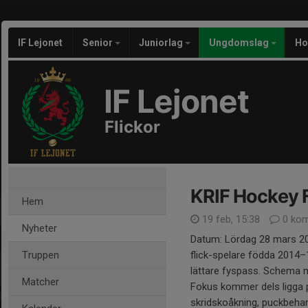
IF Lejonet
Senior
Juniorlag
Ungdomslag
Ho
IF Lejonet
Flickor
KRIF Hockey 
Hem
19 feb, 15:38
0 kom
Nyheter
Datum: Lördag 28 mars 202
Truppen
flick-spelare födda 2014
lättare fyspass. Schema 
Matcher
Fokus kommer dels ligga p
skridskoåkning, puckbehan