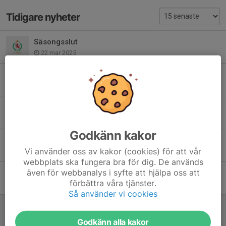
Tidigare nyheter
Säsongsslut
22 mar 2025
Borttappad klubba
19 mar 2025
Föräldrarmöte 1/3
27 feb 2025
Godkänn kakor
OBS Inställd träning OBS
Vi använder oss av kakor (cookies) för att vår
16 jan 2025
webbplats ska fungera bra för dig. De används
även för webbanalys i syfte att hjälpa oss att
Hockskolans Helg
förbättra våra tjänster.
9 jan 2025
Så använder vi cookies
Inställda träningar
29 okt 2024
Godkänn alla kakor