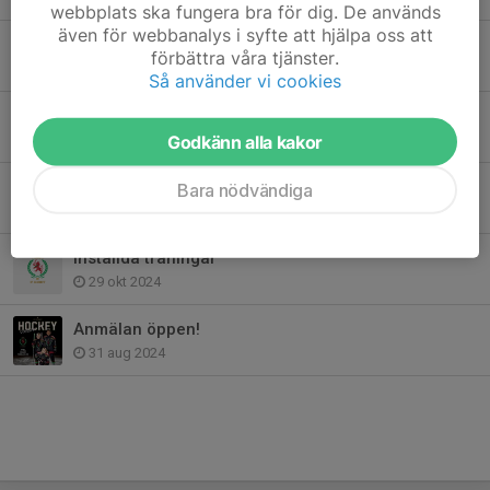
webbplats ska fungera bra för dig. De används
även för webbanalys i syfte att hjälpa oss att
Föräldrarmöte 1/3
förbättra våra tjänster.
27 feb 2025
Så använder vi cookies
OBS Inställd träning OBS
Godkänn alla kakor
16 jan 2025
Hockskolans Helg
Bara nödvändiga
9 jan 2025
Inställda träningar
29 okt 2024
Anmälan öppen!
31 aug 2024