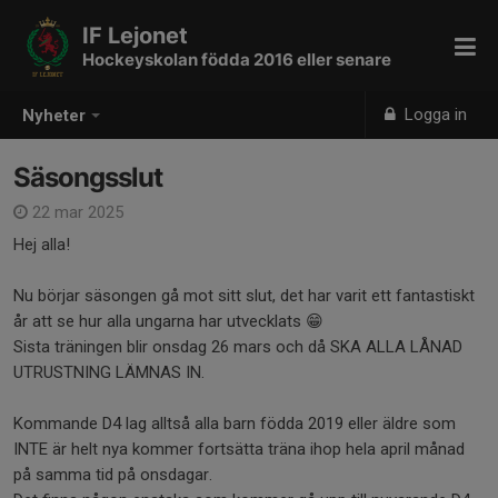
IF Lejonet
Hockeyskolan födda 2016 eller senare
Logga in
Nyheter
Säsongsslut
22 mar 2025
Hej alla!
Nu börjar säsongen gå mot sitt slut, det har varit ett fantastiskt
år att se hur alla ungarna har utvecklats 😁
Sista träningen blir onsdag 26 mars och då SKA ALLA LÅNAD
UTRUSTNING LÄMNAS IN.
Kommande D4 lag alltså alla barn födda 2019 eller äldre som
INTE är helt nya kommer fortsätta träna ihop hela april månad
på samma tid på onsdagar.